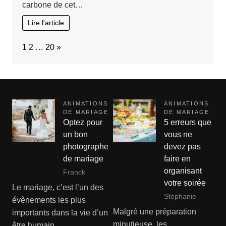
carbone de cet…
Lire l'article
Page:
Next
1
2
…
20
»
ANIMATIONS
ANIMATIONS
DE MARIAGE
DE MARIAGE
Optez pour
5 erreurs que
un bon
vous ne
photographe
devez pas
de mariage
faire en
organisant
Franck
votre soirée
Le mariage, c’est l’un des
Stéphanie
évènements les plus
Malgré une préparation
importants dans la vie d’un
minutieuse, les
être humain,…