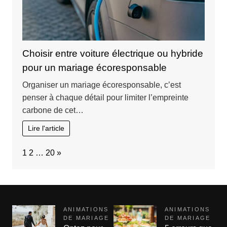
Choisir entre voiture électrique ou hybride
pour un mariage écoresponsable
Organiser un mariage écoresponsable, c’est
penser à chaque détail pour limiter l’empreinte
carbone de cet…
Lire l'article
Page:
Next
1
2
…
20
»
ANIMATIONS
ANIMATIONS
DE MARIAGE
DE MARIAGE