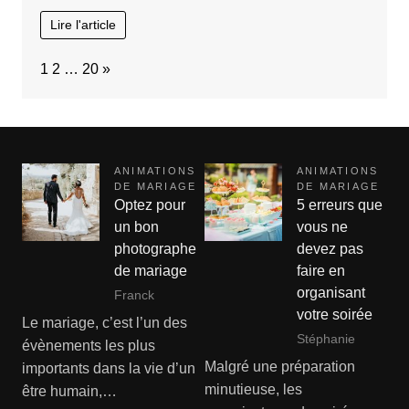
Lire l'article
Page:
Next
1
2
…
20
»
ANIMATIONS
ANIMATIONS
DE MARIAGE
DE MARIAGE
Optez pour
5 erreurs que
un bon
vous ne
photographe
devez pas
de mariage
faire en
organisant
Franck
votre soirée
Le mariage, c’est l’un des
Stéphanie
évènements les plus
Malgré une préparation
importants dans la vie d’un
minutieuse, les
être humain,…